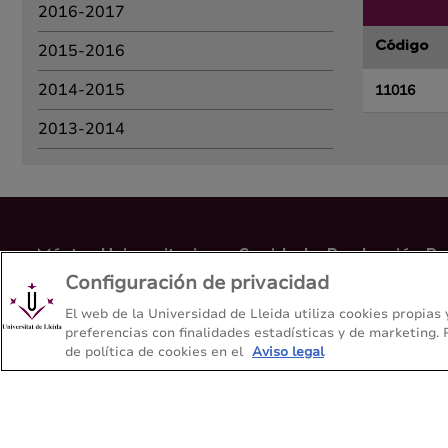
2016-2017
Código
2015-2016
2014-2015
11016
2013-2014
Máster Universitario en Sanidad y Producción Po
Configuración de privacidad
Escuela Técnica Superior de Ingeniería Agroalimentaria y Fore
Universitat de Lleida
El web de la Universidad de Lleida utiliza cookies propias
preferencias con finalidades estadísticas y de marketing.
de política de cookies en el
Aviso legal
Mapa del web
Contacto
973 70 25 10